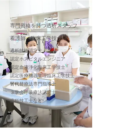
専門資格を持つ透析スタッフ
看護師・臨床工学技士
透析技術認定士
認定ホスピタルエンジニア
認定血液浄化臨床工学技士
認定医療機器管理臨床工学技士
腎代替療法専門指導士
３学会呼吸療法認定士
歯科技工士
​など​