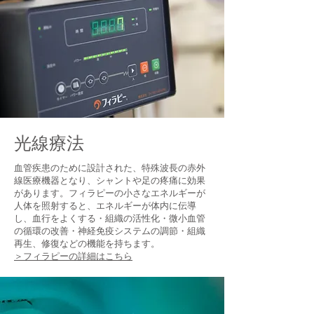
光線療法
血管疾患のために設計された、特殊波長の赤外
線医療機器となり、
シャントや足の疼痛に効果
があります。
フィラピーの小さなエネルギーが
人体を照射すると、エネルギーが体内に伝導
し、血行をよくする・組織の活性化・微小血管
の循環の改善・神経免疫システムの調節・組織
再生、修復などの機能を持ちます。
＞フィラピーの詳細はこちら